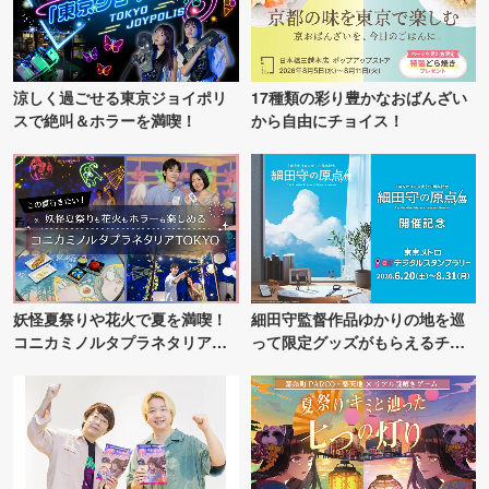
涼しく過ごせる東京ジョイポリ
17種類の彩り豊かなおばんざい
スで絶叫＆ホラーを満喫！
から自由にチョイス！
妖怪夏祭りや花火で夏を満喫！
細田守監督作品ゆかりの地を巡
コニカミノルタプラネタリア
って限定グッズがもらえるチャ
TOKYO
ンス！