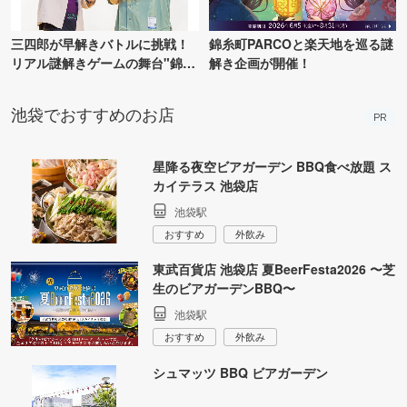
三四郎が早解きバトルに挑戦！
錦糸町PARCOと楽天地を巡る謎
リアル謎解きゲームの舞台"錦糸
解き企画が開催！
町PARCO・楽天地"を巡る！
池袋でおすすめのお店
PR
星降る夜空ビアガーデン BBQ食べ放題 ス
カイテラス 池袋店
池袋駅
おすすめ
外飲み
東武百貨店 池袋店 夏BeerFesta2026 〜芝
生のビアガーデンBBQ〜
池袋駅
おすすめ
外飲み
シュマッツ BBQ ビアガーデン