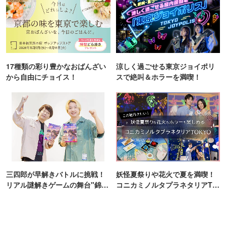
17種類の彩り豊かなおばんざい
涼しく過ごせる東京ジョイポリ
から自由にチョイス！
スで絶叫＆ホラーを満喫！
三四郎が早解きバトルに挑戦！
妖怪夏祭りや花火で夏を満喫！
リアル謎解きゲームの舞台"錦糸
コニカミノルタプラネタリアTO
町PARCO・楽天地"を巡る！
KYO