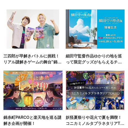
三四郎が早解きバトルに挑戦！
細田守監督作品ゆかりの地を巡
リアル謎解きゲームの舞台"錦糸
って限定グッズがもらえるチャ
町PARCO・楽天地"を巡る！
ンス！
錦糸町PARCOと楽天地を巡る謎
妖怪夏祭りや花火で夏を満喫！
解き企画が開催！
コニカミノルタプラネタリアTO