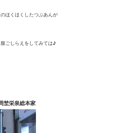
産のほくほくしたつぶあんが
腹ごしらえをしてみては♪
岡埜栄泉総本家