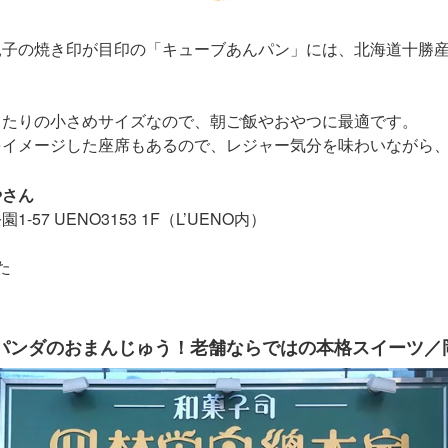
親子の焼き印が目印の「キューブあんパン」には、北海道十勝
ったりの小さめサイズなので、朝ご飯やおやつに最適です。
をイメージした座席もあるので、レジャー気分を味わいながら、
やさん
7 UENO3153 1F（L’UENO内）
た
パンダのおまんじゅう！老舗ならではの本格スイーツ／