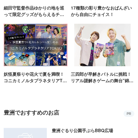
細田守監督作品ゆかりの地を巡
17種類の彩り豊かなおばんざい
って限定グッズがもらえるチャ
から自由にチョイス！
ンス！
妖怪夏祭りや花火で夏を満喫！
三四郎が早解きバトルに挑戦！
コニカミノルタプラネタリアTO
リアル謎解きゲームの舞台"錦糸
KYO
町PARCO・楽天地"を巡る！
豊洲でおすすめのお店
PR
豊洲ぐるり公園手ぶらBBQ広場