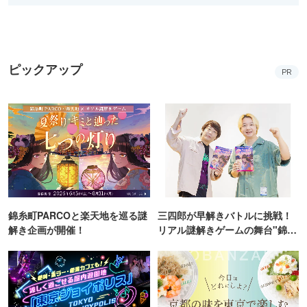
ピックアップ
PR
錦糸町PARCOと楽天地を巡る謎
三四郎が早解きバトルに挑戦！
解き企画が開催！
リアル謎解きゲームの舞台"錦糸
町PARCO・楽天地"を巡る！