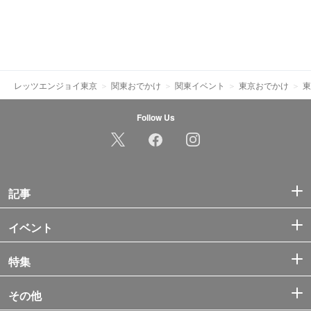
レッツエンジョイ東京
関東おでかけ
関東イベント
東京おでかけ
東
Follow Us
記事
イベント
特集
その他