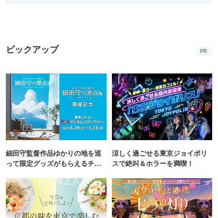
ピックアップ
PR
細田守監督作品ゆかりの地を巡
涼しく過ごせる東京ジョイポリ
って限定グッズがもらえるチャ
スで絶叫＆ホラーを満喫！
ンス！