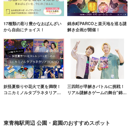
17種類の彩り豊かなおばんざい
錦糸町PARCOと楽天地を巡る謎
から自由にチョイス！
解き企画が開催！
妖怪夏祭りや花火で夏を満喫！
三四郎が早解きバトルに挑戦！
コニカミノルタプラネタリア
リアル謎解きゲームの舞台"錦糸
TOKYO
町PARCO・楽天地"を巡る！
東青梅駅周辺 公園・庭園のおすすめスポット