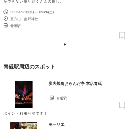
かできない盛りだくさんの催し。
2026/09/16(水) ～ 09/26(土)
五方山 熊野神社
青砥駅
青砥駅周辺のスポット
炭火焼鳥おらんだ亭 本店青砥
青砥駅
ポイント利用可能です！
モーリエ