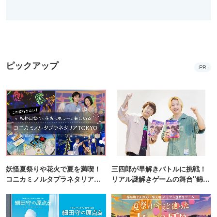
ピックアップ
PR
妖怪夏祭りや花火で夏を満喫！
三四郎が早解きバトルに挑戦！
コニカミノルタプラネタリア
リアル謎解きゲームの舞台"錦糸
TOKYO
町PARCO・楽天地"を巡る！