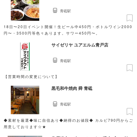
青砥駅
18日〜20日イベント開催！生ビール中450円・ボトルワイン2000
円〜・3500円等色々あります。サワー450円〜。
サイゼリヤ ユアエルム青戸店
青砥駅
【営業時間の変更について】
黒毛和牛焼肉 舜 青砥
青砥駅
◆素材を厳選◆味に自信あり◆納得のお値段◆ カルビ790円からご
用意しております☆★