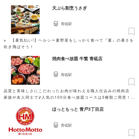
■宴会におすすめ！2H飲放付3500円〜
天ぷら割烹うさぎ
青砥駅
※ 【暑気払い!】ヘルシー夏野菜をしっかり食べて『夏』の暑さを
吹き飛ばそう！
焼肉食べ放題 牛繁 青砥店
青砥駅
品質と美味しさにこだわったお肉が味わえる職人仕込みの焼肉店
家族や友人同士で♪人気の100分食べ放題コースは3種類ご用意！
3,289円（税込）〜
ほっともっと 青戸3丁目店
青砥駅