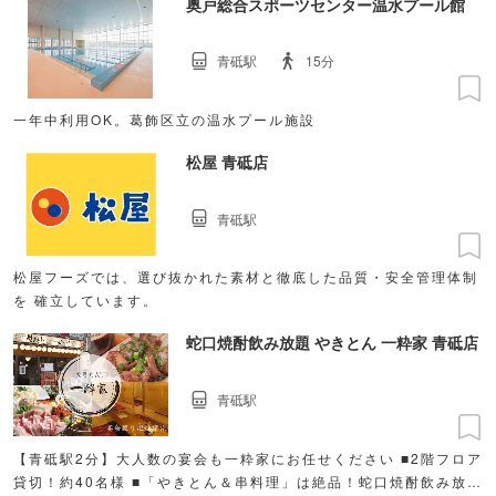
奥戸総合スポーツセンター温水プール館
青砥駅
15分
一年中利用OK。葛飾区立の温水プール施設
松屋 青砥店
青砥駅
松屋フーズでは、選び抜かれた素材と徹底した品質・安全管理体制
を 確立しています。
蛇口焼酎飲み放題 やきとん 一粋家 青砥店
青砥駅
【青砥駅2分】大人数の宴会も一粋家にお任せください ■2階フロア
貸切！約40名様 ■「やきとん＆串料理」は絶品！蛇口焼酎飲み放題