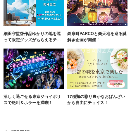
細田守監督作品ゆかりの地を巡
錦糸町PARCOと楽天地を巡る謎
って限定グッズがもらえるチャ
解き企画が開催！
ンス！
涼しく過ごせる東京ジョイポリ
17種類の彩り豊かなおばんざい
スで絶叫＆ホラーを満喫！
から自由にチョイス！