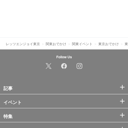
レッツエンジョイ東京
関東おでかけ
関東イベント
東京おでかけ
東
Follow Us
記事
イベント
特集