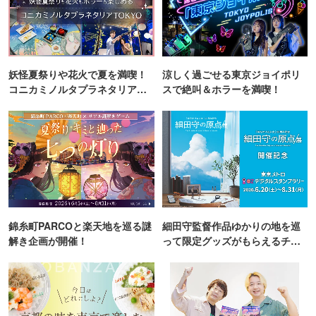
妖怪夏祭りや花火で夏を満喫！
涼しく過ごせる東京ジョイポリ
コニカミノルタプラネタリア
スで絶叫＆ホラーを満喫！
TOKYO
錦糸町PARCOと楽天地を巡る謎
細田守監督作品ゆかりの地を巡
解き企画が開催！
って限定グッズがもらえるチャ
ンス！