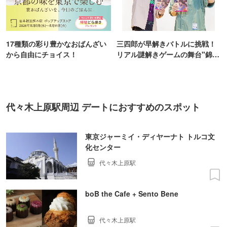
17種類の彩り豊かなおばんざい
三四郎が早解きバトルに挑戦！
から自由にチョイス！
リアル謎解きゲームの舞台"錦糸
町PARCO・楽天地"を巡る！
代々木上原駅周辺 デートにおすすめのスポット
東京ジャーミイ・ディヤーナト トルコ文
化センター
代々木上原駅
boB the Cafe + Sento Bene
代々木上原駅