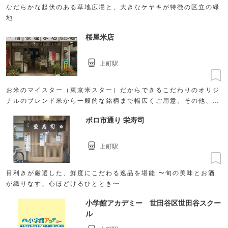
なだらかな起伏のある草地広場と、大きなケヤキが特徴の区立の緑
地
桜屋米店
上町駅
お米のマイスター（東京米スター）だからできるこだわりのオリジ
ナルのブレンド米から一般的な銘柄まで幅広くご用意。その他、ご
飯に合う逸品を「お取寄せ」しております。
ボロ市通り 栄寿司
上町駅
目利きが厳選した、鮮度にこだわる逸品を堪能 〜旬の美味とお酒
が織りなす、心ほどけるひととき〜
小学館アカデミー 世田谷区世田谷スクー
ル