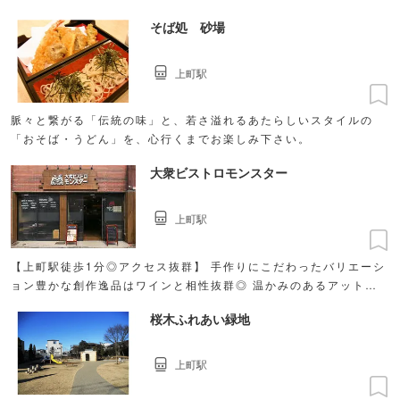
そば処 砂場
上町駅
脈々と繋がる「伝統の味」と、若さ溢れるあたらしいスタイルの
「おそば・うどん」を、心行くまでお楽しみ下さい。
大衆ビストロモンスター
上町駅
【上町駅徒歩1分◎アクセス抜群】 手作りにこだわったバリエーシ
ョン豊かな創作逸品はワインと相性抜群◎ 温かみのあるアットホ
ーム空間で楽しいひと時を♪
桜木ふれあい緑地
上町駅