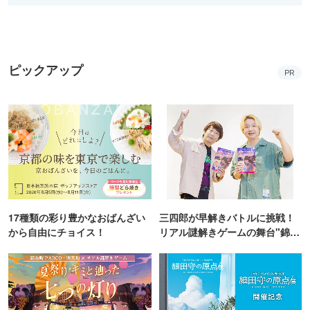
ピックアップ
PR
17種類の彩り豊かなおばんざい
三四郎が早解きバトルに挑戦！
から自由にチョイス！
リアル謎解きゲームの舞台"錦糸
町PARCO・楽天地"を巡る！