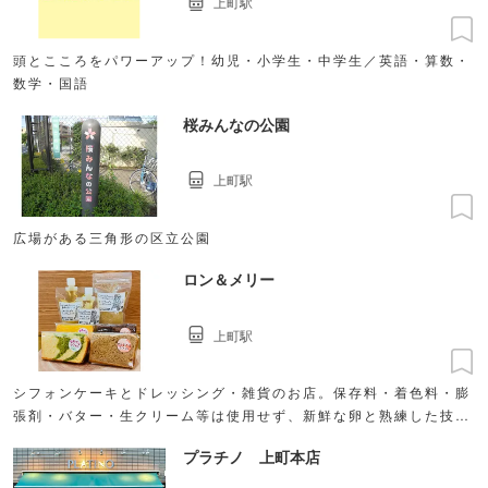
上町駅
頭とこころをパワーアップ！幼児・小学生・中学生／英語・算数・
数学・国語
桜みんなの公園
上町駅
広場がある三角形の区立公園
ロン＆メリー
上町駅
シフォンケーキとドレッシング・雑貨のお店。保存料・着色料・膨
張剤・バター・生クリーム等は使用せず、新鮮な卵と熟練した技術
で手作りしています。
プラチノ 上町本店