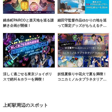
錦糸町PARCOと楽天地を巡る謎
細田守監督作品ゆかりの地を巡
解き企画が開催！
って限定グッズがもらえるチャ
ンス！
涼しく過ごせる東京ジョイポリ
妖怪夏祭りや花火で夏を満喫！
スで絶叫＆ホラーを満喫！
コニカミノルタプラネタリア
TOKYO
上町駅周辺のスポット