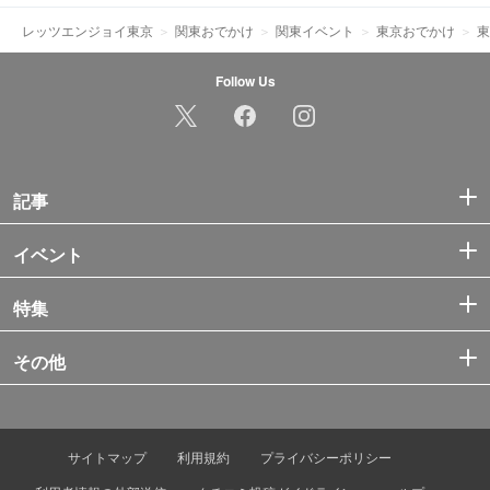
レッツエンジョイ東京
関東おでかけ
関東イベント
東京おでかけ
東
Follow Us
記事
イベント
特集
その他
サイトマップ
利用規約
プライバシーポリシー