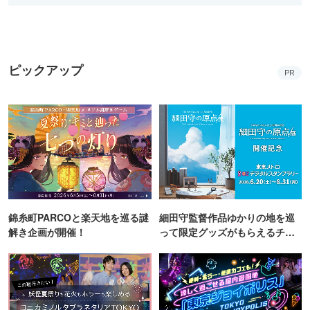
ピックアップ
PR
錦糸町PARCOと楽天地を巡る謎
細田守監督作品ゆかりの地を巡
解き企画が開催！
って限定グッズがもらえるチャ
ンス！