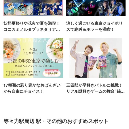
妖怪夏祭りや花火で夏を満喫！
涼しく過ごせる東京ジョイポリ
コニカミノルタプラネタリア
スで絶叫＆ホラーを満喫！
TOKYO
17種類の彩り豊かなおばんざい
三四郎が早解きバトルに挑戦！
から自由にチョイス！
リアル謎解きゲームの舞台"錦糸
町PARCO・楽天地"を巡る！
等々力駅周辺 駅・その他のおすすめスポット