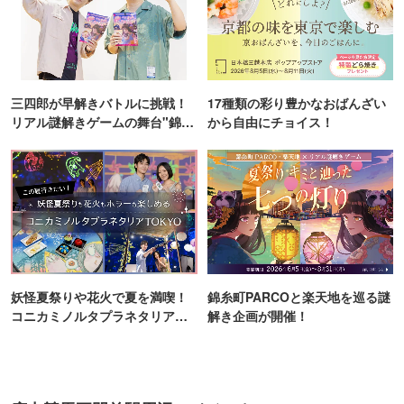
三四郎が早解きバトルに挑戦！
17種類の彩り豊かなおばんざい
リアル謎解きゲームの舞台"錦糸
から自由にチョイス！
町PARCO・楽天地"を巡る！
妖怪夏祭りや花火で夏を満喫！
錦糸町PARCOと楽天地を巡る謎
コニカミノルタプラネタリア
解き企画が開催！
TOKYO