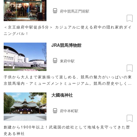
府中競馬正門前駅
＜京王線府中駅徒歩5分＞ カジュアルに使える府中の隠れ家的ダイ
ニングバル！
JRA競馬博物館
東府中駅
子供から大人まで家族揃って楽しめる、競馬の魅力がいっぱいの東
京競馬場内・アミューズメントミュージアム。競馬の歴史やしくみ
が分かりやすく展示されているとともに、様々な体験機器（アトラ
大國魂神社
クション）があり 競馬ファンだけでなく、競馬を知らない方にも
楽しんで頂ける施設になっています。
府中本町駅
創建から1900年以上！武蔵国の総社として地域を見守ってきた歴
史ある神社