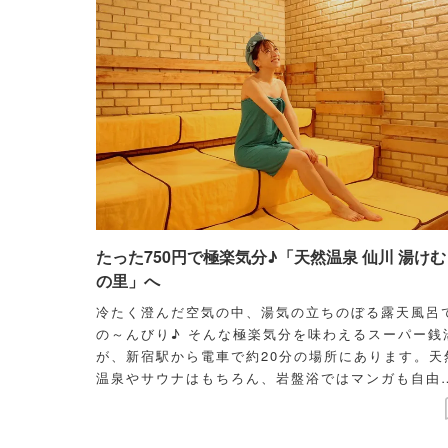
たった750円で極楽気分♪「天然温泉 仙川 湯けむ
の里」へ
冷たく澄んだ空気の中、湯気の立ちのぼる露天風呂
の～んびり♪ そんな極楽気分を味わえるスーパー銭
が、新宿駅から電車で約20分の場所にあります。天
温泉やサウナはもちろん、岩盤浴ではマンガも自由
楽しめ、深夜2時までくつろぎ放題なのだとか。そ
楽園のようなスポットの魅力を、モデルで銭湯ツウ
井元まほさんのナビゲートのもとご紹介します！