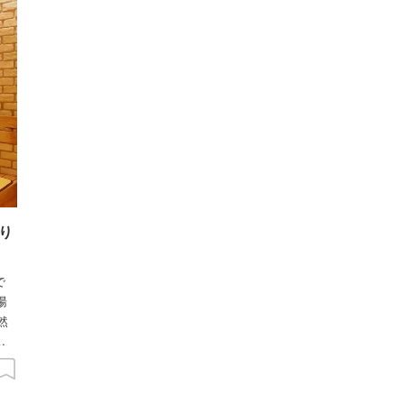
り
で
湯
然
に
んな
の