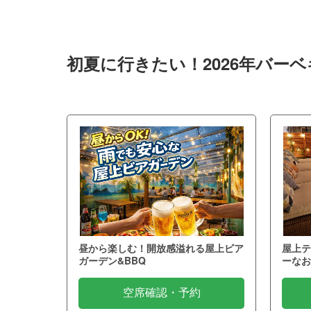
初夏に行きたい！2026年バー
昼から楽しむ！開放感溢れる屋上ビア
屋上テ
ガーデン&BBQ
ーなお
空席確認・予約