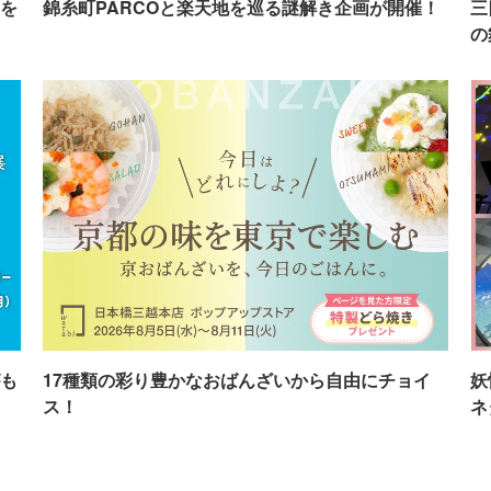
を
錦糸町PARCOと楽天地を巡る謎解き企画が開催！
三
の
も
17種類の彩り豊かなおばんざいから自由にチョイ
妖
ス！
ネ