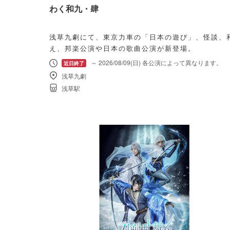
わく和九・肆
浅草九劇にて、東京力車の「日本の遊び」、怪談、
え、邦楽公演や日本の歌曲公演が新登場。
～ 2026/08/09(日) 各公演によって異なります。
浅草九劇
浅草駅