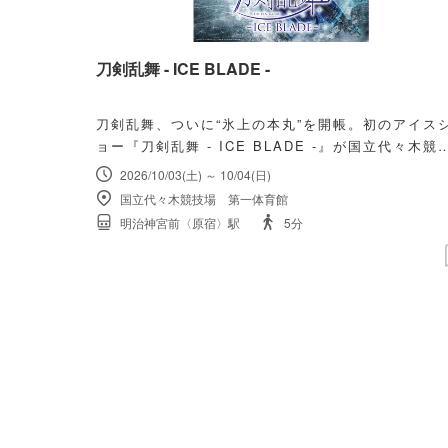
刀剣乱舞 - ICE BLADE -
刀剣乱舞、ついに“氷上の本丸”を開帳。初のアイス
ョー『刀剣乱舞 - ICE BLADE -』が国立代々木競
場にて開催されます。
2026/10/03(土) ～ 10/04(日)
国立代々木競技場 第一体育館
明治神宮前〈原宿〉駅
5分