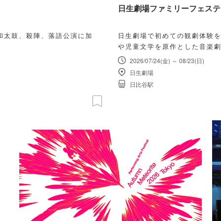
日生劇場ファミリーフェスティ
和太鼓、殺陣、落語公演に加
日生劇場で初めての観劇体験を
や児童文学を原作とした音楽劇
2026/07/24(金) ～ 08/23(日)
日生劇場
日比谷駅