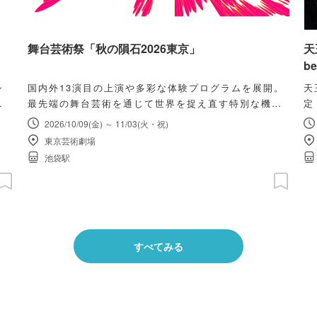
舞台芸術祭「秋の隕石2026東京」
天
be
シ
国内外13演目の上演や多彩な体験プログラムを展開。
天
技
最先端の舞台芸術を通じて世界を捉え直す特別な機
定
会！
2026/10/09(金) ～ 11/03(火・祝)
東京芸術劇場
池袋駅
すべてみる