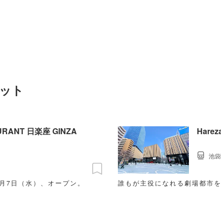
ポット
AURANT 日楽座 GINZA
Hare
池袋
1月7日（水）、オープン。
誰もが主役になれる劇場都市をコ