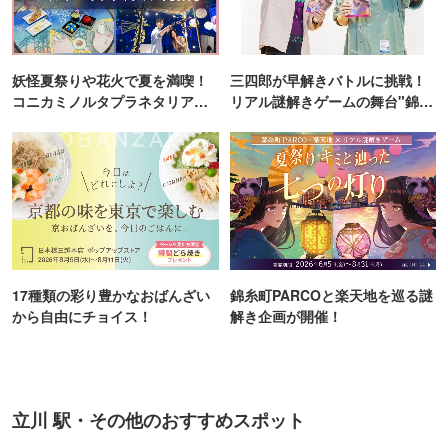
妖怪夏祭りや花火で夏を満喫！
三四郎が早解きバトルに挑戦！
コニカミノルタプラネタリア
リアル謎解きゲームの舞台"錦糸
TOKYO
町PARCO・楽天地"を巡る！
17種類の彩り豊かなおばんざい
錦糸町PARCOと楽天地を巡る謎
から自由にチョイス！
解き企画が開催！
立川 駅・その他のおすすめスポット