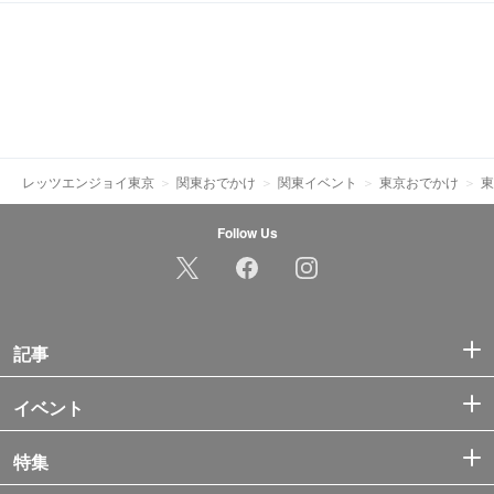
レッツエンジョイ東京
関東おでかけ
関東イベント
東京おでかけ
東
Follow Us
記事
イベント
特集