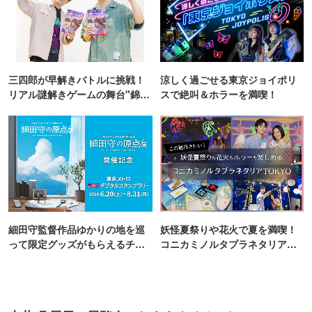
三四郎が早解きバトルに挑戦！
涼しく過ごせる東京ジョイポリ
リアル謎解きゲームの舞台"錦糸
スで絶叫＆ホラーを満喫！
町PARCO・楽天地"を巡る！
細田守監督作品ゆかりの地を巡
妖怪夏祭りや花火で夏を満喫！
って限定グッズがもらえるチャ
コニカミノルタプラネタリア
ンス！
TOKYO