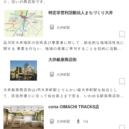
り」沿いの商店街です。
特定非営利活動法人まちづくり大井
大井町駅
品川区大井地区の住民及び事業者に対して、総合的な地域活性化に
関する 事業を行ない、地域の発展に寄与することを目的に活動し
ています。
大井銀座商店街
大井町駅
大井銀座商店街はJR大井町駅とりんかい線大井町駅を始点とし
て、区役所通りに沿って仙台坂上まで至る、いわゆる駅前商店街で
す。
cotta OIMACHI TRACKS店
大井町駅
1分