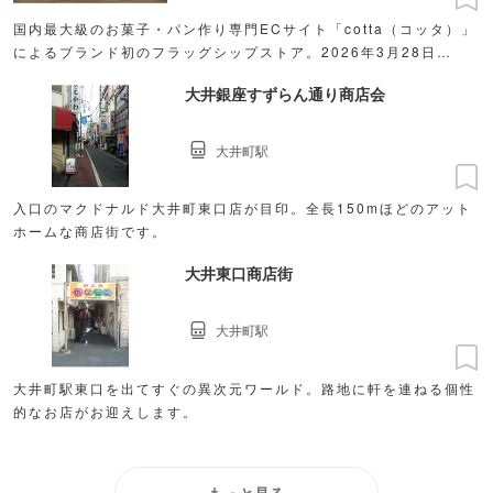
国内最大級のお菓子・パン作り専門ECサイト「cotta（コッタ）」
によるブランド初のフラッグシップストア。2026年3月28日
（土）、オープン。
大井銀座すずらん通り商店会
大井町駅
入口のマクドナルド大井町東口店が目印。全長150mほどのアット
ホームな商店街です。
大井東口商店街
大井町駅
大井町駅東口を出てすぐの異次元ワールド。路地に軒を連ねる個性
的なお店がお迎えします。