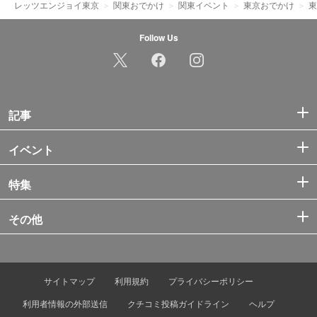
レッツエンジョイ東京
関東おでかけ
関東イベント
東京おでかけ
東
Follow Us
記事
イベント
特集
その他
サイトマップ
利用規約
プライバシーポリシー
利用者情報の外部送信
クチコミ投稿ガイドライン
ヘルプ