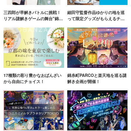
三四郎が早解きバトルに挑戦！
細田守監督作品ゆかりの地を巡
リアル謎解きゲームの舞台"錦糸
って限定グッズがもらえるチャ
町PARCO・楽天地"を巡る！
ンス！
17種類の彩り豊かなおばんざい
錦糸町PARCOと楽天地を巡る謎
から自由にチョイス！
解き企画が開催！