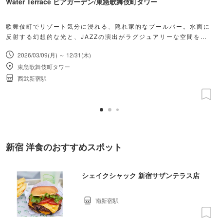
Water Terrace ビアガーデン/東急歌舞伎町タワー
歌舞伎町でリゾート気分に浸れる、隠れ家的なプールバー。水面に
反射する幻想的な光と、JAZZの演出がラグジュアリーな空間を演
出します。
2026/03/09(月) ～ 12/31(木)
東急歌舞伎町タワー
西武新宿駅
新宿 洋食のおすすめスポット
シェイクシャック 新宿サザンテラス店
南新宿駅