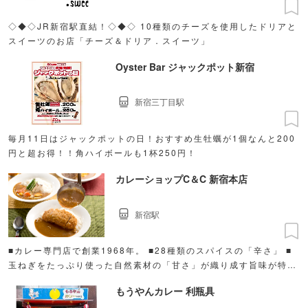
◇◆◇JR新宿駅直結！◇◆◇ 10種類のチーズを使用したドリアと
スイーツのお店「チーズ＆ドリア．スイーツ」
Oyster Bar ジャックポット新宿
新宿三丁目駅
毎月11日はジャックポットの日！おすすめ生牡蠣が1個なんと200
円と超お得！！角ハイボールも1杯250円！
カレーショップC＆C 新宿本店
新宿駅
■カレー専門店で創業1968年。 ■28種類のスパイスの「辛さ」 ■
玉ねぎをたっぷり使った自然素材の「甘さ」が織り成す旨味が特
徴。
もうやんカレー 利瓶具