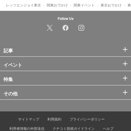
レッツエンジョイ東京
関東おでかけ
関東イベント
東京おでかけ
東
Follow Us
記事
イベント
特集
その他
サイトマップ
利用規約
プライバシーポリシー
利用者情報の外部送信
クチコミ投稿ガイドライン
ヘルプ