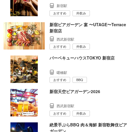
新宿駅
おすすめ
外飲み
新宿ビアガーデン 宴 〜UTAGE〜Terrace
新宿店
西武新宿駅
おすすめ
外飲み
バーベキューハウスTOKYO 新宿店
曙橋駅
おすすめ
BBQ
新宿天空ビアガーデン2026
西武新宿駅
おすすめ
外飲み
絶景手ぶらBBQ 肉＆海鮮 新宿歌舞伎ビア
ガーデン