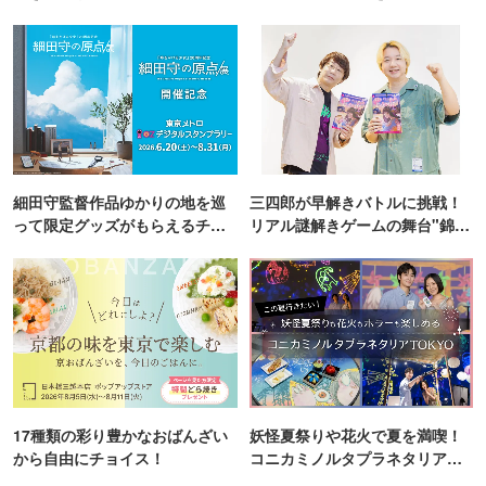
細田守監督作品ゆかりの地を巡
三四郎が早解きバトルに挑戦！
って限定グッズがもらえるチャ
リアル謎解きゲームの舞台"錦糸
ンス！
町PARCO・楽天地"を巡る！
17種類の彩り豊かなおばんざい
妖怪夏祭りや花火で夏を満喫！
から自由にチョイス！
コニカミノルタプラネタリア
TOKYO