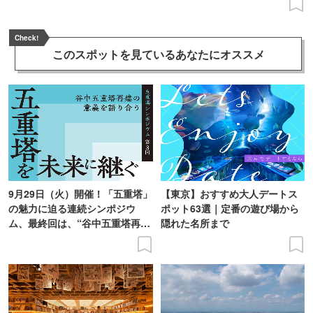
Check!
このスポットを見ている
あなたにオススメ
9月29日（火）開催！「五重塔」
【東京】おすすめ大人デートス
の魅力に迫る連続シンポジウ
ポット63選｜定番の遊び場から
ム、最終回は、“谷中五重塔再建
隠れた名所まで
の意義を語り合う”がテーマ