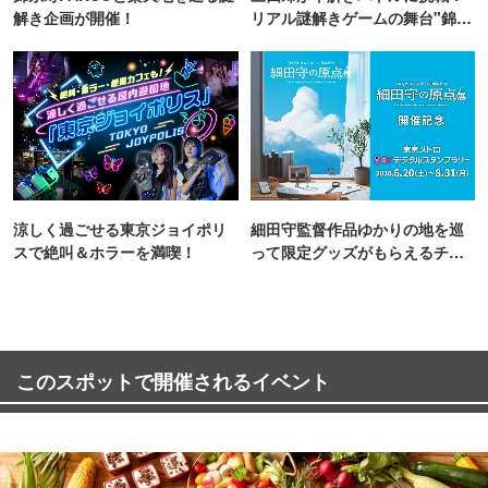
解き企画が開催！
リアル謎解きゲームの舞台"錦糸
町PARCO・楽天地"を巡る！
涼しく過ごせる東京ジョイポリ
細田守監督作品ゆかりの地を巡
スで絶叫＆ホラーを満喫！
って限定グッズがもらえるチャ
ンス！
このスポットで開催されるイベント