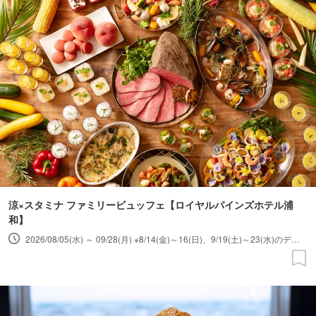
涼×スタミナ ファミリービュッフェ【ロイヤルパインズホテル浦
和】
2026/08/05(水) ～ 09/28(月) ※8/14(金)～16(日)、9/19(土)～23(水)のディナーは除く ※8/14(金)～16(日)の3日間はスペシャルデーとして「サマープレミアムビュッフェ」を開催 ※火曜日定休・祝日営業