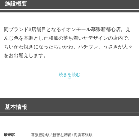
施設概要
同ブランド2店舗目となるイオンモール幕張新都心店。え
んじ色を基調とした和風の落ち着いたデザインの店内で、
ちいかわ焼きになったちいかわ、ハチワレ、うさぎが人々
をお出迎えします。
「ちいかわ焼き」とは、ふわふわのちいかわ型の生地に、
続きを読む
あんやクリームをたっぷりはさみこみ店内でじっくり焼き
上げたというスイーツのこと。定番フレーバーとして「ち
いかわ（小倉あん）」「ハチワレ（クリーム）」「うさぎ
基本情報
（チョコレート）」が展開されます。
さらに、イオンモール幕張新都心店のオープンを記念して
3種の新フレーバーが登場。ピスタチオの香ばしさとコク
最寄駅
幕張豊砂駅 / 新習志野駅 / 海浜幕張駅