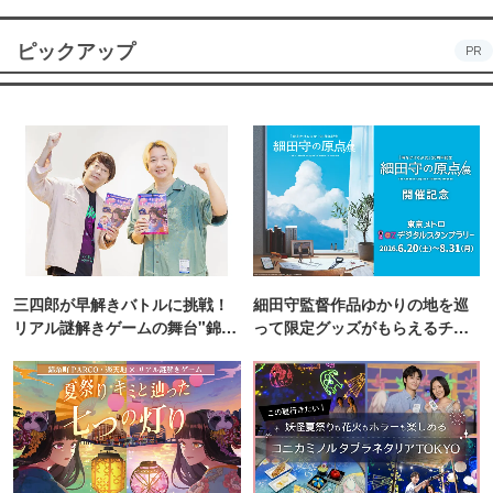
ピックアップ
PR
三四郎が早解きバトルに挑戦！
細田守監督作品ゆかりの地を巡
リアル謎解きゲームの舞台"錦糸
って限定グッズがもらえるチャ
町PARCO・楽天地"を巡る！
ンス！