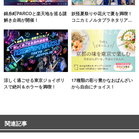
錦糸町PARCOと楽天地を巡る謎
妖怪夏祭りや花火で夏を満喫！
解き企画が開催！
コニカミノルタプラネタリア
TOKYO
涼しく過ごせる東京ジョイポリ
17種類の彩り豊かなおばんざい
スで絶叫＆ホラーを満喫！
から自由にチョイス！
関連記事