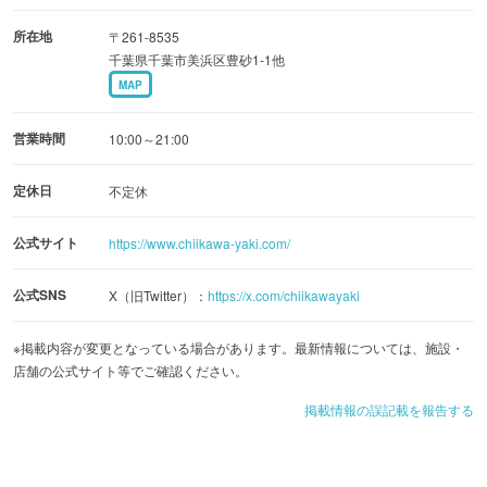
を生かしたクリームが入った「ちいかわ（ピスタチ
所在地
〒261-8535
オ）」、苺の果実をビターチョコと混ぜ合わせたクリーム
千葉県千葉市美浜区豊砂1-1他
が入った「ハチワレ（苺チョコ）」、チーズの甘さと酸
MAP
味、コクがほどよく調和したクリームが入った「うさぎ
（レアチーズ）」が用意されるそうです。
営業時間
10:00～21:00
定休日
不定休
公式サイト
https://www.chiikawa-yaki.com/
公式SNS
X（旧Twitter）：
https://x.com/chiikawayaki
※掲載内容が変更となっている場合があります。最新情報については、施設・
店舗の公式サイト等でご確認ください。
掲載情報の誤記載を報告する