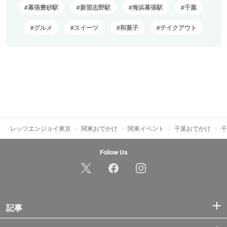
幕張豊砂駅
新習志野駅
海浜幕張駅
千葉
グルメ
スイーツ
和菓子
テイクアウト
レッツエンジョイ東京
関東おでかけ
関東イベント
千葉おでかけ
千
Follow Us
記事