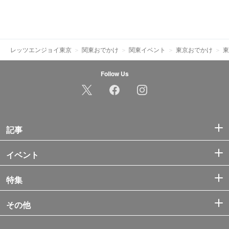
レッツエンジョイ東京
関東おでかけ
関東イベント
東京おでかけ
東
Follow Us
記事
イベント
特集
その他