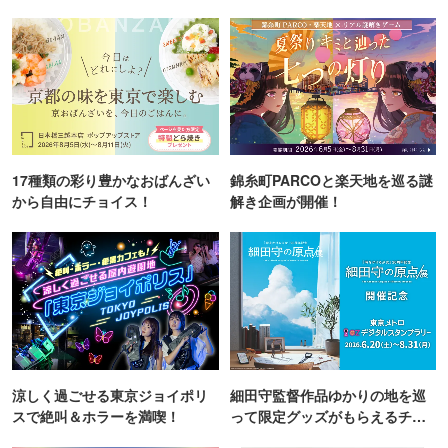
17種類の彩り豊かなおばんざい
錦糸町PARCOと楽天地を巡る謎
から自由にチョイス！
解き企画が開催！
涼しく過ごせる東京ジョイポリ
細田守監督作品ゆかりの地を巡
スで絶叫＆ホラーを満喫！
って限定グッズがもらえるチャ
ンス！