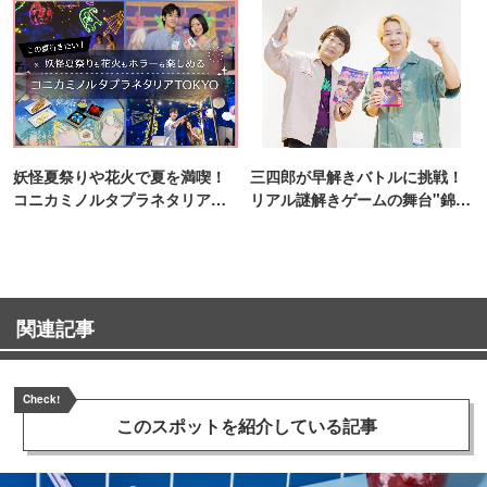
妖怪夏祭りや花火で夏を満喫！
三四郎が早解きバトルに挑戦！
コニカミノルタプラネタリア
リアル謎解きゲームの舞台"錦糸
TOKYO
町PARCO・楽天地"を巡る！
関連記事
Check!
このスポットを
紹介している記事