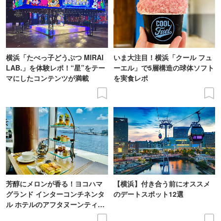
横浜「たべっ子どうぶつ MIRAI
いま大注目！横浜「クール フュ
LAB.」を体験レポ！“星”をテー
ーエル」で5層構造の球体ソフト
マにしたコンテンツが満載
を実食レポ
芳醇にメロンが香る！ヨコハマ
【横浜】付き合う前にオススメ
グランド インターコンチネンタ
のデートスポット12選
ル ホテルのアフタヌーンティー
実食レポ