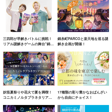
三四郎が早解きバトルに挑戦！
錦糸町PARCOと楽天地を巡る謎
リアル謎解きゲームの舞台"錦糸
解き企画が開催！
町PARCO・楽天地"を巡る！
妖怪夏祭りや花火で夏を満喫！
17種類の彩り豊かなおばんざい
コニカミノルタプラネタリア
から自由にチョイス！
TOKYO