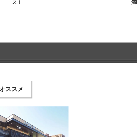
ス！
満
オススメ