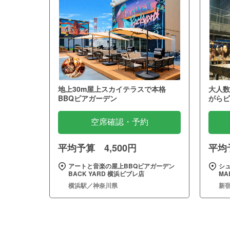
地上30m屋上スカイテラスで本格
大人数
BBQビアガーデン
がらビ
空席確認・予約
平均予算 4,500円
平均予
アートと音楽の屋上BBQビアガーデン
シュ
BACK YARD 横浜ビブレ店
MA
横浜駅／神奈川県
新