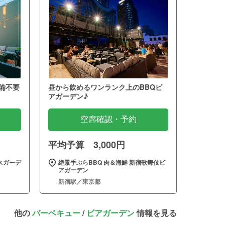
備不要
昼から飲めるワンランク上のBBQビ
アガーデン♪
空席確認・予約
平均予算 3,000円
スガーデ
絶景手ぶらBBQ 肉＆海鮮 新宿歌舞伎ビ
アガーデン
新宿駅／東京都
他の
バーベキュー
/
ビアガーデン
情報を見る