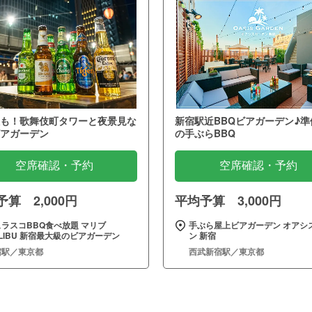
も！歌舞伎町タワーと夜景見な
新宿駅近BBQビアガーデン♪準
アガーデン
の手ぶらBBQ
空席確認・予約
空席確認・予約
算 2,000円
平均予算 3,000円
ラスコBBQ食べ放題 マリブ
手ぶら屋上ビアガーデン オアシ
LIBU 新宿最大級のビアガーデン
ン 新宿
宿駅／東京都
西武新宿駅／東京都