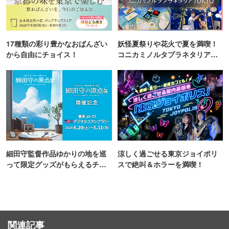
17種類の彩り豊かなおばんざい
妖怪夏祭りや花火で夏を満喫！
から自由にチョイス！
コニカミノルタプラネタリア
TOKYO
細田守監督作品ゆかりの地を巡
涼しく過ごせる東京ジョイポリ
って限定グッズがもらえるチャ
スで絶叫＆ホラーを満喫！
ンス！
関連記事