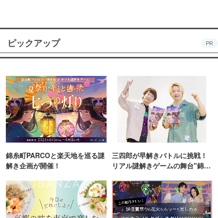
ピックアップ
PR
錦糸町PARCOと楽天地を巡る謎
三四郎が早解きバトルに挑戦！
解き企画が開催！
リアル謎解きゲームの舞台"錦糸
町PARCO・楽天地"を巡る！