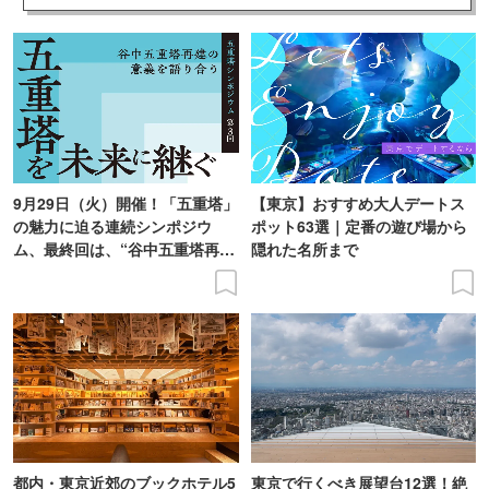
9月29日（火）開催！「五重塔」
【東京】おすすめ大人デートス
の魅力に迫る連続シンポジウ
ポット63選｜定番の遊び場から
ム、最終回は、“谷中五重塔再建
隠れた名所まで
の意義を語り合う”がテーマ
都内・東京近郊のブックホテル5
東京で行くべき展望台12選！絶