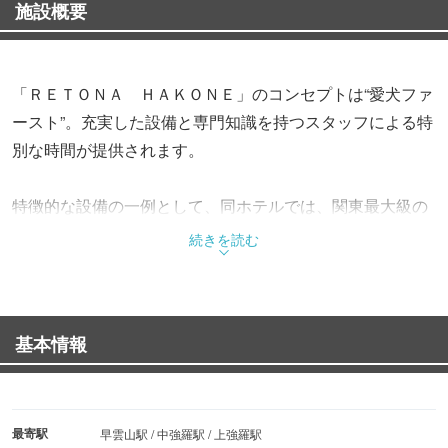
施設概要
「ＲＥＴＯＮＡ ＨＡＫＯＮＥ」のコンセプトは“愛犬ファ
ースト”。充実した設備と専門知識を持つスタッフによる特
別な時間が提供されます。
特徴的な設備の一例として、同ホテルでは、関東最大級の
規模を誇る天然芝のドッグパークや森の散歩道をイメージ
続きを読む
したドッグガーデン、全天候型の屋内ドッグランを完備。
いつでも元気な愛犬の姿を見守ることができるといいま
す。
基本情報
客室は広々とした造りで、全室に温泉を配備。加えて1階
の客室にはプライベートドッグラン、2階の客室にはイン
ナーバルコニーが設置され、愛犬と共にプライベートな時
最寄駅
早雲山駅 / 中強羅駅 / 上強羅駅