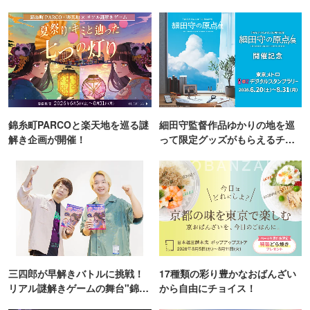
錦糸町PARCOと楽天地を巡る謎
細田守監督作品ゆかりの地を巡
解き企画が開催！
って限定グッズがもらえるチャ
ンス！
三四郎が早解きバトルに挑戦！
17種類の彩り豊かなおばんざい
リアル謎解きゲームの舞台"錦糸
から自由にチョイス！
町PARCO・楽天地"を巡る！