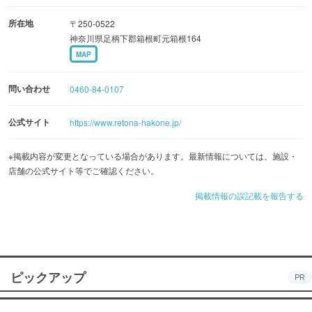
間を過ごすことができます。また、温かみのある木材を多
所在地
〒250-0522
用した室内は、愛犬専用のトイレ、ベッド、アメニティも
神奈川県足柄下郡箱根町元箱根164
充実し、犬種・頭数を気にせず、ワンちゃんも飼い主もリ
MAP
ラックスできる空間です。
問い合わせ
0460-84-0107
さらに、館内1階に配置するダイニングでは、愛犬ととも
に夕食・朝食を楽しむことができます。
公式サイト
https://www.retona-hakone.jp/
※掲載内容が変更となっている場合があります。最新情報については、施設・
店舗の公式サイト等でご確認ください。
掲載情報の誤記載を報告する
ピックアップ
PR