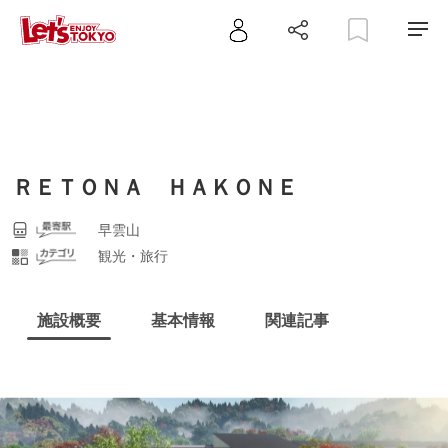
ＲＥＴＯＮＡ ＨＡＫＯＮＥ
早雲山
観光・旅行
施設概要
基本情報
関連記事