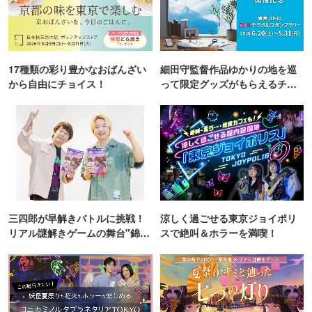
17種類の彩り豊かなおばんざい
細田守監督作品ゆかりの地を巡
から自由にチョイス！
って限定グッズがもらえるチャ
ンス！
三四郎が早解きバトルに挑戦！
涼しく過ごせる東京ジョイポリ
リアル謎解きゲームの舞台"錦糸
スで絶叫＆ホラーを満喫！
町PARCO・楽天地"を巡る！