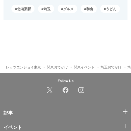
北鴻巣駅
埼玉
グルメ
和食
うどん
レッツエンジョイ東京
関東おでかけ
関東イベント
埼玉おでかけ
埼
Follow Us
記事
イベント