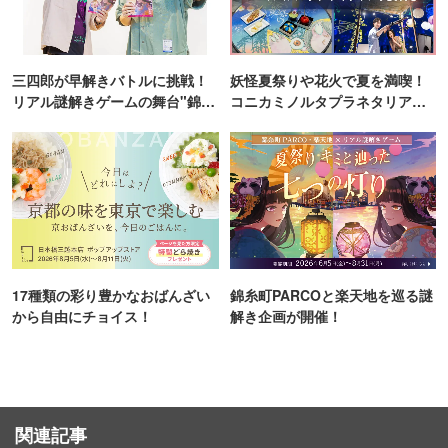
三四郎が早解きバトルに挑戦！
妖怪夏祭りや花火で夏を満喫！
リアル謎解きゲームの舞台"錦糸
コニカミノルタプラネタリア
町PARCO・楽天地"を巡る！
TOKYO
17種類の彩り豊かなおばんざい
錦糸町PARCOと楽天地を巡る謎
から自由にチョイス！
解き企画が開催！
関連記事