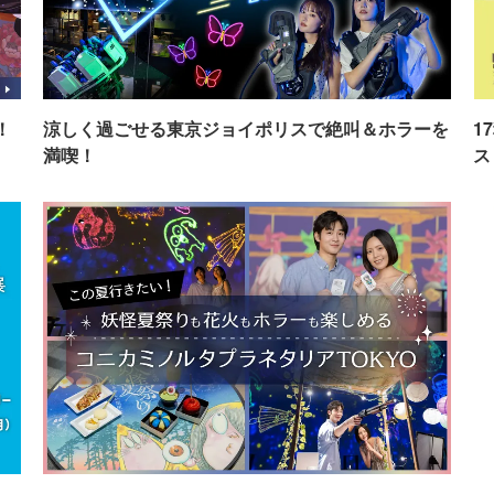
！
涼しく過ごせる東京ジョイポリスで絶叫＆ホラーを
1
満喫！
ス