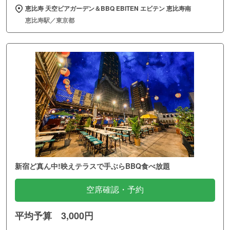
恵比寿 天空ビアガーデン＆BBQ EBITEN エビテン 恵比寿南
恵比寿駅／東京都
新宿ど真ん中!映えテラスで手ぶらBBQ食べ放題
空席確認・予約
平均予算 3,000円