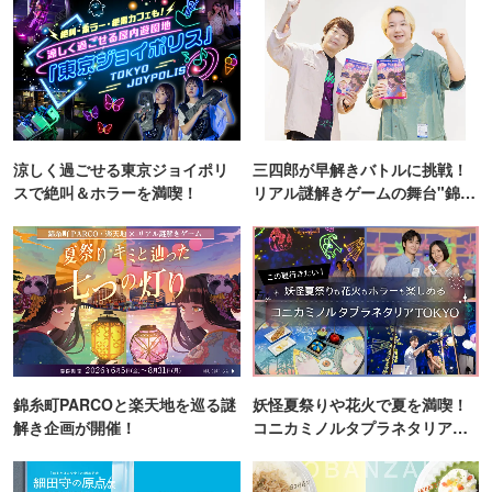
涼しく過ごせる東京ジョイポリ
三四郎が早解きバトルに挑戦！
スで絶叫＆ホラーを満喫！
リアル謎解きゲームの舞台"錦糸
町PARCO・楽天地"を巡る！
錦糸町PARCOと楽天地を巡る謎
妖怪夏祭りや花火で夏を満喫！
解き企画が開催！
コニカミノルタプラネタリア
TOKYO