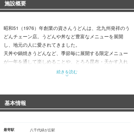
施設概要
昭和51（1976）年創業の資さんうどんは、北九州発祥のう
どんチェーン店。うどんや丼など豊富なメニューを展開
し、地元の人に愛されてきました。
天丼や鍋焼きうどんなど、季節毎に展開する限定メニュー
が一年を通して楽しめることや、とろろ昆布・天かす入れ
放題などのサービスも資さんうどんの魅力の一つとなって
続きを読む
いるといいます。
基本情報
最寄駅
八千代緑が丘駅