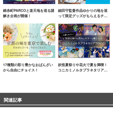
錦糸町PARCOと楽天地を巡る謎
細田守監督作品ゆかりの地を巡
解き企画が開催！
って限定グッズがもらえるチャ
ンス！
17種類の彩り豊かなおばんざい
妖怪夏祭りや花火で夏を満喫！
から自由にチョイス！
コニカミノルタプラネタリア
TOKYO
関連記事