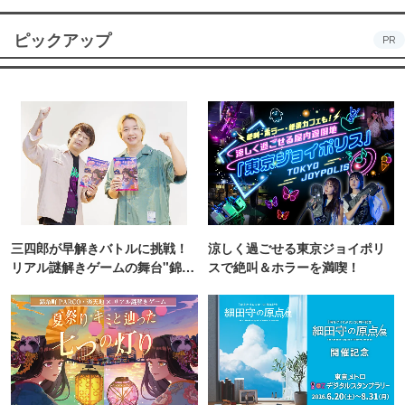
ピックアップ
PR
三四郎が早解きバトルに挑戦！
涼しく過ごせる東京ジョイポリ
リアル謎解きゲームの舞台"錦糸
スで絶叫＆ホラーを満喫！
町PARCO・楽天地"を巡る！