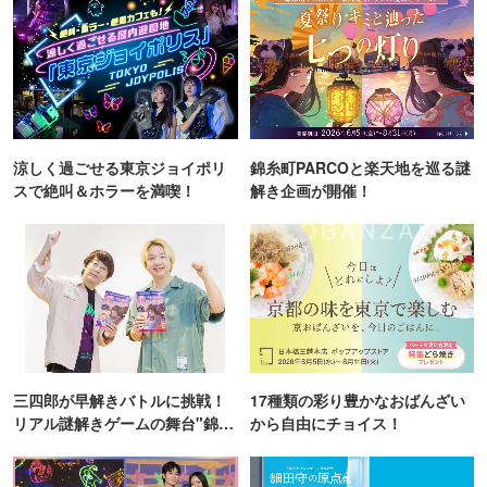
涼しく過ごせる東京ジョイポリ
錦糸町PARCOと楽天地を巡る謎
スで絶叫＆ホラーを満喫！
解き企画が開催！
三四郎が早解きバトルに挑戦！
17種類の彩り豊かなおばんざい
リアル謎解きゲームの舞台"錦糸
から自由にチョイス！
町PARCO・楽天地"を巡る！