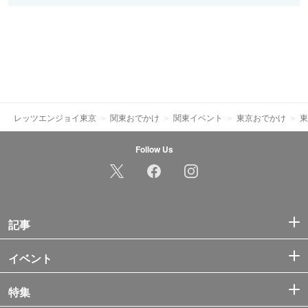
レッツエンジョイ東京
関東おでかけ
関東イベント
東京おでかけ
東
Follow Us
記事
イベント
特集