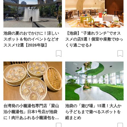
池袋の夏のおでかけに！涼しい
【池袋】“子連れランチ”でオス
スポット＆旬のイベントなどオ
スメの店5選！個室や座敷でゆっ
ススメ12選【2026年版】
くり過ごせる♪
台湾発の小籠湯包専門店「梁山
池袋の「遊び場」15選！大人か
泊小籠湯包」日本1号店が池袋
ら子どもまで遊べるスポットを
に！肉汁あふれる小籠湯包を実
総まとめ
食レポ