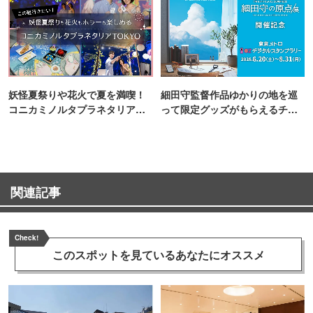
妖怪夏祭りや花火で夏を満喫！
細田守監督作品ゆかりの地を巡
コニカミノルタプラネタリア
って限定グッズがもらえるチャ
TOKYO
ンス！
関連記事
Check!
このスポットを見ている
あなたにオススメ