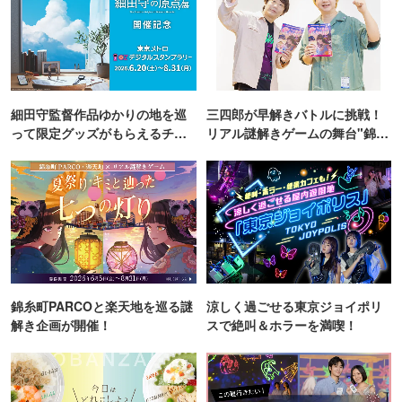
細田守監督作品ゆかりの地を巡
三四郎が早解きバトルに挑戦！
って限定グッズがもらえるチャ
リアル謎解きゲームの舞台"錦糸
ンス！
町PARCO・楽天地"を巡る！
錦糸町PARCOと楽天地を巡る謎
涼しく過ごせる東京ジョイポリ
解き企画が開催！
スで絶叫＆ホラーを満喫！