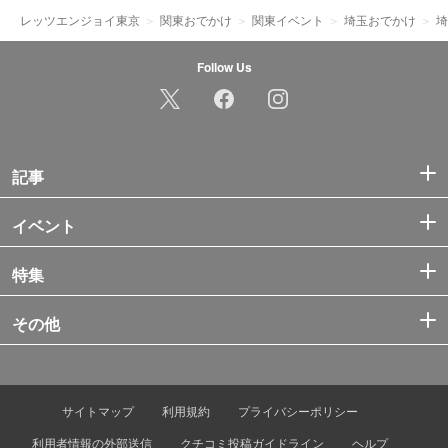
レッツエンジョイ東京
関東おでかけ
関東イベント
埼玉おでかけ
埼
Follow Us
記事
イベント
特集
その他
サイトマップ
利用規約
プライバシーポリシー
利用者情報の外部送信
クチコミ投稿ガイドライン
ヘルプ