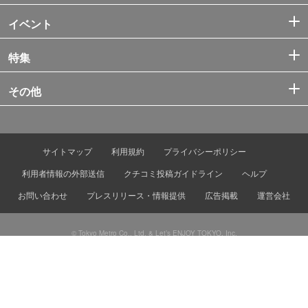
イベント
特集
その他
サイトマップ
利用規約
プライバシーポリシー
利用者情報の外部送信
クチコミ投稿ガイドライン
ヘルプ
お問い合わせ
プレスリリース・情報提供
広告掲載
運営会社
© Tokyo Metro Co., Ltd. & Let’s ENJOY TOKYO, Inc.