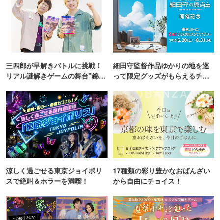
三四郎が早解きバトルに挑戦！
細田守監督作品ゆかりの地を巡
リアル謎解きゲームの舞台"錦糸
って限定グッズがもらえるチャ
町PARCO・楽天地"を巡る！
ンス！
涼しく過ごせる東京ジョイポリ
17種類の彩り豊かなおばんざい
スで絶叫＆ホラーを満喫！
から自由にチョイス！