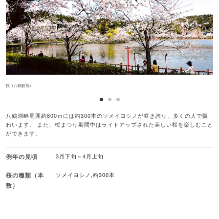
桜（八鶴館前）
青
八鶴湖畔周囲約800ｍには約300本のソメイヨシノが咲き誇り、多くの人で賑
わいます。 また、桜まつり期間中はライトアップされた美しい桜を楽しむこと
ができます。
例年の見頃
3月下旬～4月上旬
桜の種類（本
ソメイヨシノ,約300本
数）