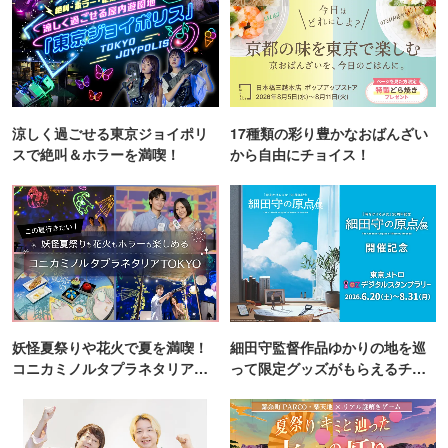
涼しく過ごせる東京ジョイポリ
17種類の彩り豊かなおばんざい
スで絶叫＆ホラーを満喫！
から自由にチョイス！
妖怪夏祭りや花火で夏を満喫！
細田守監督作品ゆかりの地を巡
コニカミノルタプラネタリア
って限定グッズがもらえるチャ
TOKYO
ンス！