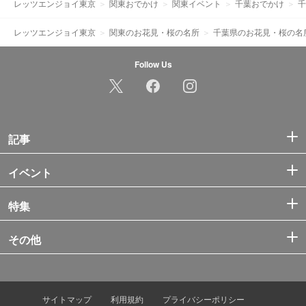
レッツエンジョイ東京
関東おでかけ
関東イベント
千葉おでかけ
千
レッツエンジョイ東京
関東のお花見・桜の名所
千葉県のお花見・桜の名
Follow Us
記事
イベント
特集
その他
サイトマップ
利用規約
プライバシーポリシー