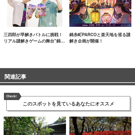
三四郎が早解きバトルに挑戦！
錦糸町PARCOと楽天地を巡る謎
リアル謎解きゲームの舞台"錦糸
解き企画が開催！
町PARCO・楽天地"を巡る！
関連記事
Check!
このスポットを見ている
あなたにオススメ