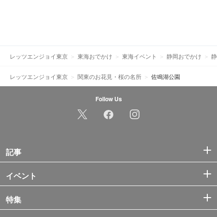
レッツエンジョイ東京
東海おでかけ
東海イベント
静岡おでかけ
静
レッツエンジョイ東京
関東のお花見・桜の名所
佐鳴湖公園
Follow Us
記事
イベント
特集