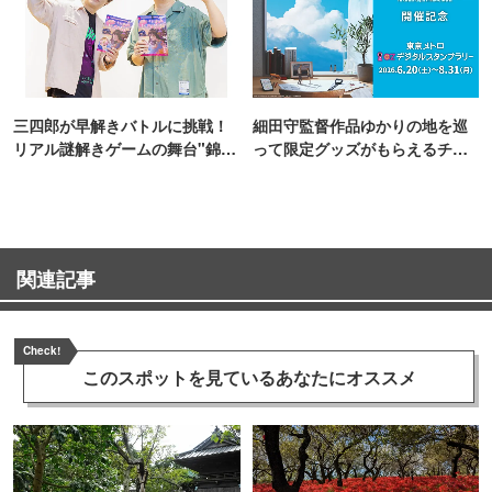
三四郎が早解きバトルに挑戦！
細田守監督作品ゆかりの地を巡
リアル謎解きゲームの舞台"錦糸
って限定グッズがもらえるチャ
町PARCO・楽天地"を巡る！
ンス！
関連記事
Check!
このスポットを見ている
あなたにオススメ