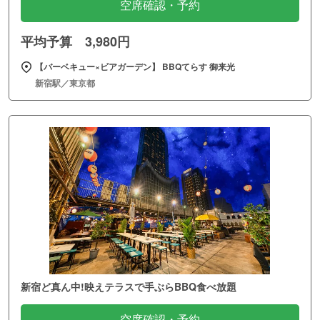
空席確認・予約
平均予算 3,980円
【バーベキュー×ビアガーデン】 BBQてらす 御来光
新宿駅／東京都
新宿ど真ん中!映えテラスで手ぶらBBQ食べ放題
空席確認・予約