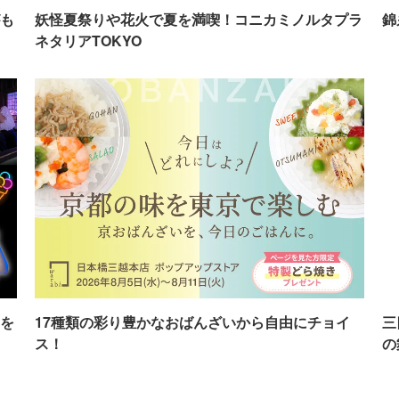
も
妖怪夏祭りや花火で夏を満喫！コニカミノルタプラ
錦
ネタリアTOKYO
を
17種類の彩り豊かなおばんざいから自由にチョイ
三
ス！
の