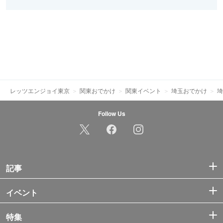
レッツエンジョイ東京
関東おでかけ
関東イベント
埼玉おでかけ
埼
Follow Us
記事
イベント
特集