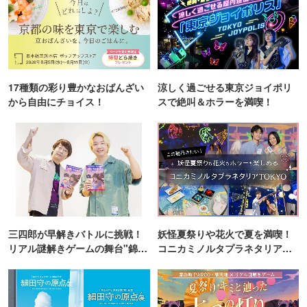
17種類の彩り豊かなおばんざい
涼しく過ごせる東京ジョイポリ
から自由にチョイス！
スで絶叫＆ホラーを満喫！
三四郎が早解きバトルに挑戦！
妖怪夏祭りや花火で夏を満喫！
リアル謎解きゲームの舞台"錦糸
コニカミノルタプラネタリア
町PARCO・楽天地"を巡る！
TOKYO