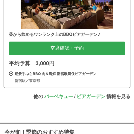
昼から飲めるワンランク上のBBQビアガーデン♪
空席確認・予約
平均予算 3,000円
絶景手ぶらBBQ 肉＆海鮮 新宿歌舞伎ビアガーデン
新宿駅／東京都
他の
バーベキュー
/
ビアガーデン
情報を見る
今が旬！季節のおすすめ特集