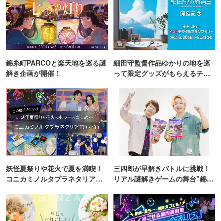
錦糸町PARCOと楽天地を巡る謎
細田守監督作品ゆかりの地を巡
解き企画が開催！
って限定グッズがもらえるチャ
ンス！
妖怪夏祭りや花火で夏を満喫！
三四郎が早解きバトルに挑戦！
コニカミノルタプラネタリア
リアル謎解きゲームの舞台"錦糸
TOKYO
町PARCO・楽天地"を巡る！