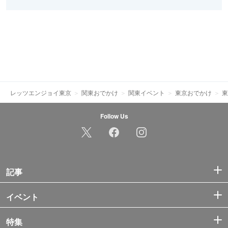
レッツエンジョイ東京
関東おでかけ
関東イベント
東京おでかけ
東
Follow Us
記事
イベント
特集