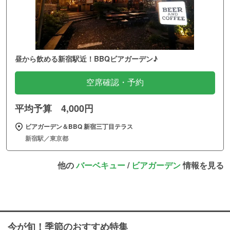
昼から飲める新宿駅近！BBQビアガーデン♪
空席確認・予約
平均予算 4,000円
ビアガーデン＆BBQ 新宿三丁目テラス
新宿駅／東京都
他の
バーベキュー
/
ビアガーデン
情報を見る
今が旬！季節のおすすめ特集