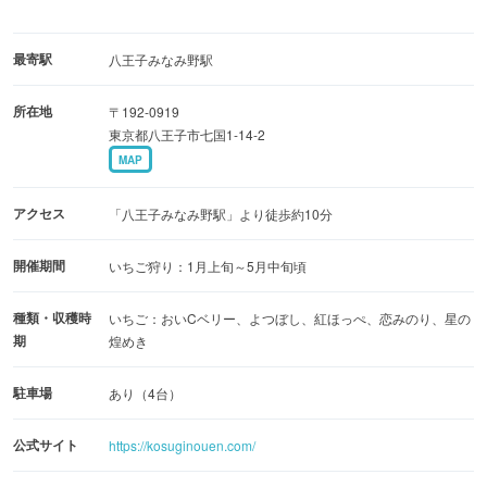
最寄駅
八王子みなみ野駅
所在地
〒192-0919
東京都八王子市七国1-14-2
MAP
アクセス
「八王子みなみ野駅」より徒歩約10分
開催期間
いちご狩り：1月上旬～5月中旬頃
種類・収穫時
いちご：おいCベリー、よつぼし、紅ほっぺ、恋みのり、星の
期
煌めき
駐車場
あり（4台）
公式サイト
https://kosuginouen.com/