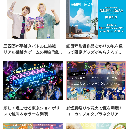
三四郎が早解きバトルに挑戦！
細田守監督作品ゆかりの地を巡
リアル謎解きゲームの舞台"錦糸
って限定グッズがもらえるチャ
町PARCO・楽天地"を巡る！
ンス！
涼しく過ごせる東京ジョイポリ
妖怪夏祭りや花火で夏を満喫！
スで絶叫＆ホラーを満喫！
コニカミノルタプラネタリア
TOKYO