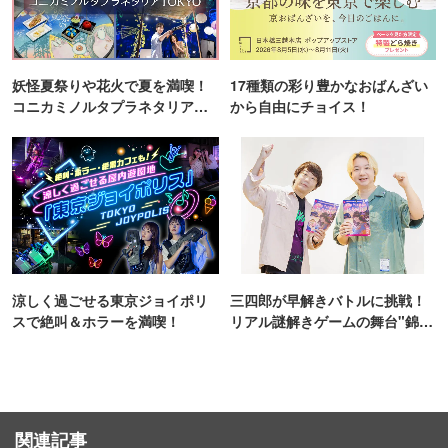
妖怪夏祭りや花火で夏を満喫！
17種類の彩り豊かなおばんざい
コニカミノルタプラネタリア
から自由にチョイス！
TOKYO
涼しく過ごせる東京ジョイポリ
三四郎が早解きバトルに挑戦！
スで絶叫＆ホラーを満喫！
リアル謎解きゲームの舞台"錦糸
町PARCO・楽天地"を巡る！
関連記事