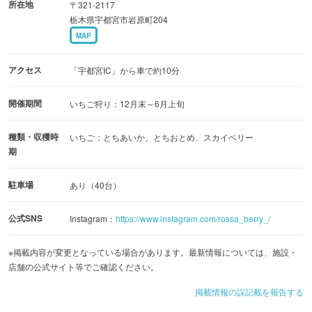
所在地
〒321-2117
栃木県宇都宮市岩原町204
MAP
アクセス
「宇都宮IC」から車で約10分
開催期間
いちご狩り：12月末～6月上旬
種類・収穫時
いちご：とちあいか、とちおとめ、スカイベリー
期
駐車場
あり（40台）
公式SNS
Instagram：
https://www.instagram.com/rossa_berry_/
※掲載内容が変更となっている場合があります。最新情報については、施設・
店舗の公式サイト等でご確認ください。
掲載情報の誤記載を報告する