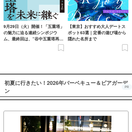
9月29日（火）開催！「五重塔」
【東京】おすすめ大人デートス
の魅力に迫る連続シンポジウ
ポット63選｜定番の遊び場から
ム、最終回は、“谷中五重塔再建
隠れた名所まで
の意義を語り合う”がテーマ
初夏に行きたい！2026年バーベキュー＆ビアガーデ
PR
ン