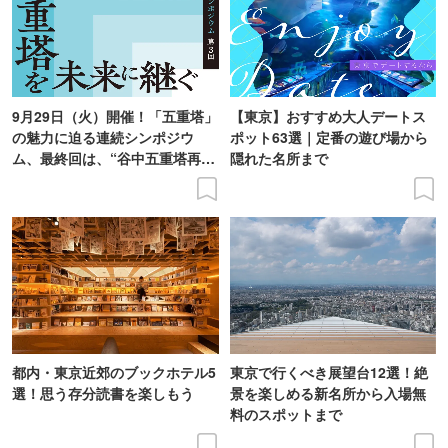
9月29日（火）開催！「五重塔」
【東京】おすすめ大人デートス
の魅力に迫る連続シンポジウ
ポット63選｜定番の遊び場から
ム、最終回は、“谷中五重塔再建
隠れた名所まで
の意義を語り合う”がテーマ
都内・東京近郊のブックホテル5
東京で行くべき展望台12選！絶
選！思う存分読書を楽しもう
景を楽しめる新名所から入場無
料のスポットまで