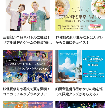
三四郎が早解きバトルに挑戦！
17種類の彩り豊かなおばんざい
リアル謎解きゲームの舞台"錦糸
から自由にチョイス！
町PARCO・楽天地"を巡る！
妖怪夏祭りや花火で夏を満喫！
細田守監督作品ゆかりの地を巡
コニカミノルタプラネタリア
って限定グッズがもらえるチャ
TOKYO
ンス！