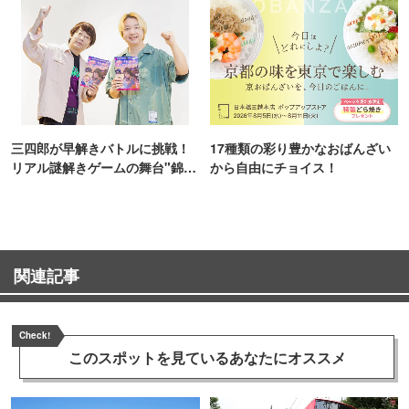
三四郎が早解きバトルに挑戦！
17種類の彩り豊かなおばんざい
リアル謎解きゲームの舞台"錦糸
から自由にチョイス！
町PARCO・楽天地"を巡る！
関連記事
Check!
このスポットを見ている
あなたにオススメ