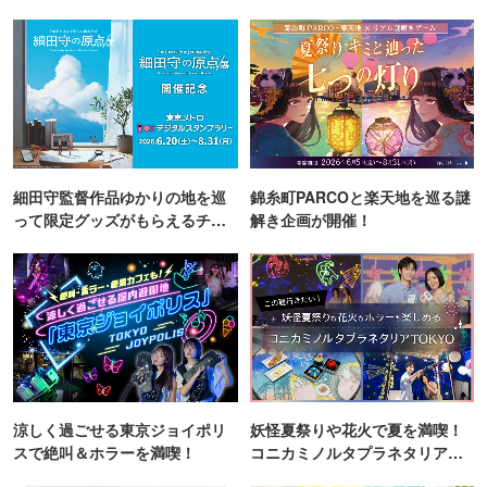
細田守監督作品ゆかりの地を巡
錦糸町PARCOと楽天地を巡る謎
って限定グッズがもらえるチャ
解き企画が開催！
ンス！
涼しく過ごせる東京ジョイポリ
妖怪夏祭りや花火で夏を満喫！
スで絶叫＆ホラーを満喫！
コニカミノルタプラネタリア
TOKYO