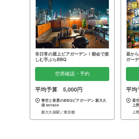
非日常の屋上ビアガーデン！都会で楽
昼から
しむ手ぶらBBQ
ガーデ
空席確認・予約
平均予算 5,000円
平均予
青空と夜景のBBQビアガーデン 新大久
星
保 terrace
上野
新大久保駅／東京都
上