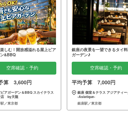
楽しむ！開放感溢れる屋上ビア
銀座の夜景を一望できるタイ料
ン&BBQ
ガーデン♪
空席確認・予約
空席確認・予約
算 3,600円
平均予算 7,000円
空ビアガーデン＆BBQ スカイテラス
銀座 個室＆テラス アジアティー
店 by天龍
‐Asiatique‐
野駅／東京都
銀座駅／東京都