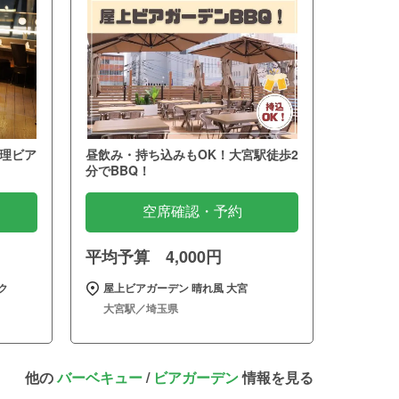
理ビア
昼飲み・持ち込みもOK！大宮駅徒歩2
分でBBQ！
空席確認・予約
平均予算 4,000円
ク
屋上ビアガーデン 晴れ風 大宮
大宮駅／埼玉県
他の
バーベキュー
/
ビアガーデン
情報を見る