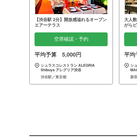
【渋谷駅 2分】開放感溢れるオープン
大人数
エアーテラス
がらビ
空席確認・予約
平均予算 5,000円
平均予
シュラスコレストラン ALEGRIA
シュ
Shibuya アレグリア渋谷
MA
渋谷駅／東京都
新