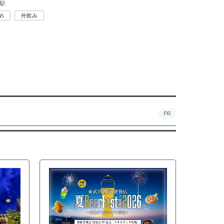
駅
め
外飲み
PR