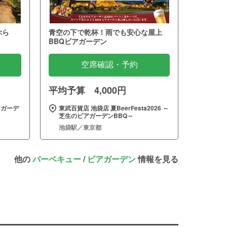
ぶら
青空の下で乾杯！雨でも安心な屋上
BBQビアガーデン
空席確認・予約
平均予算 4,000円
アガーデ
東武百貨店 池袋店 夏BeerFesta2026 ～
芝生のビアガーデンBBQ～
池袋駅／東京都
他の
バーベキュー
/
ビアガーデン
情報を見る