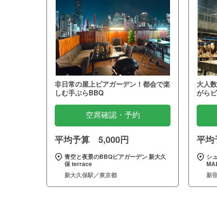
非日常の屋上ビアガーデン！都会で楽
大人数
しむ手ぶらBBQ
がらビ
空席確認・予約
平均予算 5,000円
平均予
青空と夜景のBBQビアガーデン 新大久
シュ
保 terrace
MA
新大久保駅／東京都
新