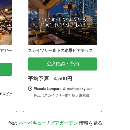
アガー
スカイツリー直下の絶景ビアテラス
空席確認・予約
平均予算 4,500円
Piccole Lampare ＆ rooftop sky bar
BQビア
押上〈スカイツリー前〉駅／東京都
他の
バーベキュー
/
ビアガーデン
情報を見る