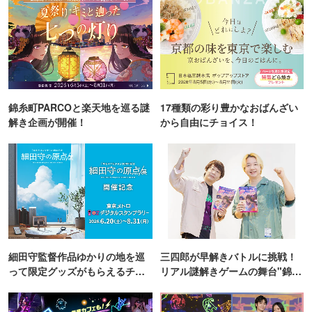
錦糸町PARCOと楽天地を巡る謎
17種類の彩り豊かなおばんざい
解き企画が開催！
から自由にチョイス！
細田守監督作品ゆかりの地を巡
三四郎が早解きバトルに挑戦！
って限定グッズがもらえるチャ
リアル謎解きゲームの舞台"錦糸
ンス！
町PARCO・楽天地"を巡る！