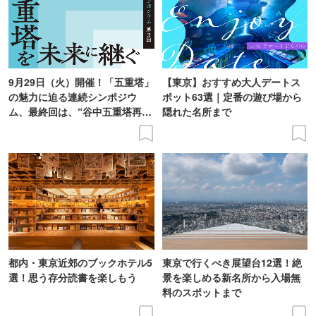
9月29日（火）開催！「五重塔」
【東京】おすすめ大人デートス
の魅力に迫る連続シンポジウ
ポット63選｜定番の遊び場から
ム、最終回は、“谷中五重塔再建
隠れた名所まで
の意義を語り合う”がテーマ
都内・東京近郊のブックホテル5
東京で行くべき展望台12選！絶
選！思う存分読書を楽しもう
景を楽しめる新名所から入場無
料のスポットまで