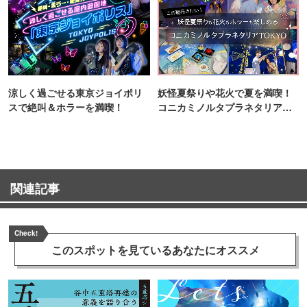
涼しく過ごせる東京ジョイポリ
妖怪夏祭りや花火で夏を満喫！
スで絶叫＆ホラーを満喫！
コニカミノルタプラネタリア
TOKYO
関連記事
Check!
このスポットを見ている
あなたにオススメ