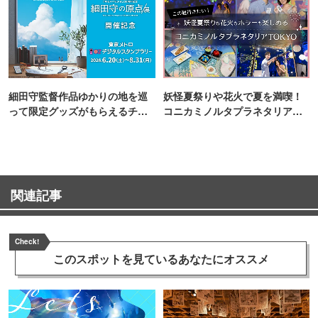
細田守監督作品ゆかりの地を巡
妖怪夏祭りや花火で夏を満喫！
って限定グッズがもらえるチャ
コニカミノルタプラネタリア
ンス！
TOKYO
関連記事
Check!
このスポットを見ている
あなたにオススメ