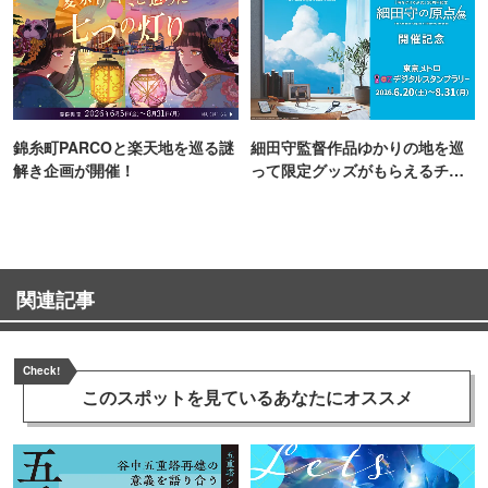
錦糸町PARCOと楽天地を巡る謎
細田守監督作品ゆかりの地を巡
解き企画が開催！
って限定グッズがもらえるチャ
ンス！
関連記事
Check!
このスポットを見ている
あなたにオススメ