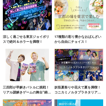
涼しく過ごせる東京ジョイポリ
17種類の彩り豊かなおばんざい
スで絶叫＆ホラーを満喫！
から自由にチョイス！
三四郎が早解きバトルに挑戦！
妖怪夏祭りや花火で夏を満喫！
リアル謎解きゲームの舞台"錦糸
コニカミノルタプラネタリア
町PARCO・楽天地"を巡る！
TOKYO