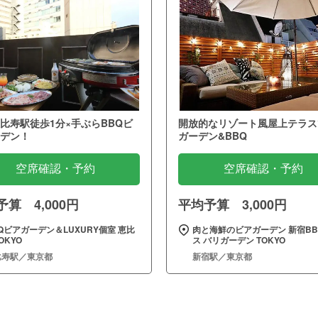
比寿駅徒歩1分×手ぶらBBQビ
開放的なリゾート風屋上テラス
デン！
ガーデン&BBQ
空席確認・予約
空席確認・予約
算 4,000円
平均予算 3,000円
Qビアガーデン＆LUXURY個室 恵比
肉と海鮮のビアガーデン 新宿BB
OKYO
ス バリガーデン TOKYO
比寿駅／東京都
新宿駅／東京都