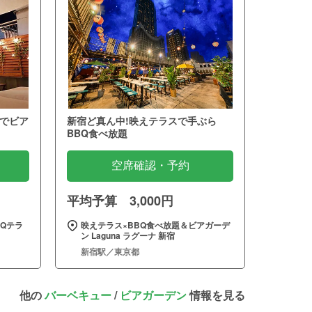
でビア
新宿ど真ん中!映えテラスで手ぶら
BBQ食べ放題
空席確認・予約
平均予算 3,000円
Qテラ
映えテラス×BBQ食べ放題＆ビアガーデ
ン Laguna ラグーナ 新宿
新宿駅／東京都
他の
バーベキュー
/
ビアガーデン
情報を見る