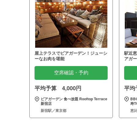
屋上テラスでビアガーデン！ジューシ
駅近恵
ーなお肉を堪能
アガー
空席確認・予約
平均予算 4,000円
平均予
ビアガーデン 食べ放題 Rooftop Terrace
BB
新宿店
寿T
新宿駅／東京都
恵