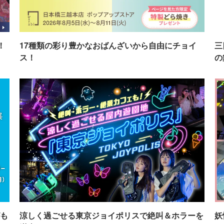
！
17種類の彩り豊かなおばんざいから自由にチョイ
三
ス！
の
も
涼しく過ごせる東京ジョイポリスで絶叫＆ホラーを
妖